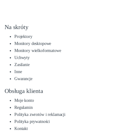
B
Na skróty
r
Projektory
a
Monitory desktopowe
Monitory wielkoformatowe
n
Uchwyty
d
Zasilanie
s
Inne
C
Gwarancje
a
Obsługa klienta
r
Moje konto
o
Regulamin
u
Polityka zwrotów i reklamacji
s
Polityka prywatności
e
Kontakt