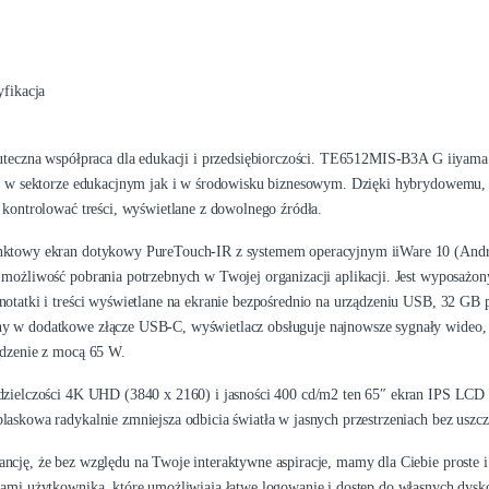
yfikacja
kuteczna współpraca dla edukacji i przedsiębiorczości. TE6512MIS-B3A G iiyama i
ie w sektorze edukacjnym jak i w środowisku biznesowym. Dzięki hybrydowemu
i kontrolować treści, wyświetlane z dowolnego źródła.
ktowy ekran dotykowy PureTouch-IR z systemem operacyjnym iiWare 10 (Android 
 możliwość pobrania potrzebnych w Twojej organizacji aplikacji. Jest wyposaż
notatki i treści wyświetlane na ekranie bezpośrednio na urządzeniu USB, 32 G
 w dodatkowe złącze USB-C, wyświetlacz obsługuje najnowsze sygnały wideo, 
ądzenie z mocą 65 W.
dzielczości 4K UHD (3840 x 2160) i jasności 400 cd/m2 ten 65″ ekran IPS LCD 
laskowa radykalnie zmniejsza odbicia światła w jasnych przestrzeniach bez uszcze
ncję, że bez względu na Twoje interaktywne aspiracje, mamy dla Ciebie proste 
lami użytkownika, które umożliwiają łatwe logowanie i dostęp do własnych d