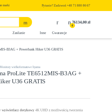
ze marki
Pytanie? Zadzwoń +48 71 880 86 67
76134,00
zł
4
Zasilanie
Inne
Gwarancje
12MIS-B3AG + Powerbank Hiker U36 GRATIS
Monitory wielkoformatowe Iiyama
ama ProLite TE6512MIS-B3AG +
iker U36 GRATIS
y wyświetlacz dotykowy
4K UHD z możliwością tworzenia