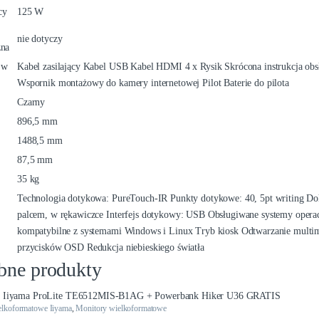
cy
125 W
nie dotyczy
zna
 w
Kabel zasilający Kabel USB Kabel HDMI 4 x Rysik Skrócona instrukcja ob
Wspornik montażowy do kamery internetowej Pilot Baterie do pilota
Czarny
896,5 mm
1488,5 mm
87,5 mm
35 kg
Technologia dotykowa: PureTouch-IR Punkty dotykowe: 40, 5pt writing D
palcem, w rękawiczce Interfejs dotykowy: USB Obsługiwane systemy operac
kompatybilne z systemami Windows i Linux Tryb kiosk Odtwarzanie multi
przycisków OSD Redukcja niebieskiego światła
bne produkty
elkoformatowe Iiyama
,
Monitory wielkoformatowe