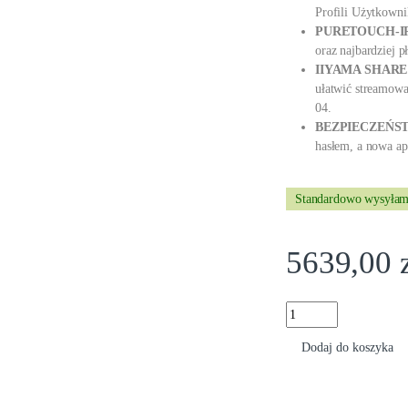
Profili Użytkown
PURETOUCH-I
oraz najbardziej p
IIYAMA SHARE
ułatwić streamowa
04.
BEZPIECZEŃ
hasłem, a nowa ap
Standardowo wysyłam
5639,00
Monitor Iiyama ProL
Dodaj do koszyka