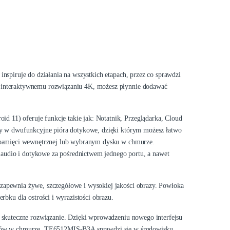
nspiruje do działania na wszystkich etapach, przez co sprawdzi
, interaktywnemu rozwiązaniu 4K, możesz płynnie dodawać
11) oferuje funkcje takie jak: Notatnik, Przeglądarka, Cloud
ony w dwufunkcyjne pióra dotykowe, dzięki którym możesz łatwo
B pamięci wewnętrznej lub wybranym dysku w chmurze.
audio i dotykowe za pośrednictwem jednego portu, a nawet
zapewnia żywe, szczegółowe i wysokiej jakości obrazy. Powłoka
rbku dla ostrości i wyrazistości obrazu.
i skuteczne rozwiązanie. Dzięki wprowadzeniu nowego interfejsu
ysków w chmurze, TE6512MIS-B3A sprawdzi się w środowisku