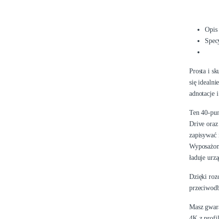
Opis
Spec
Prosta i s
się idealn
adnotacje 
Ten 40-pun
Drive oraz
zapisywać 
Wyposażony
ładuje urz
Dzięki roz
przeciwodb
Masz gwara
4K z profi