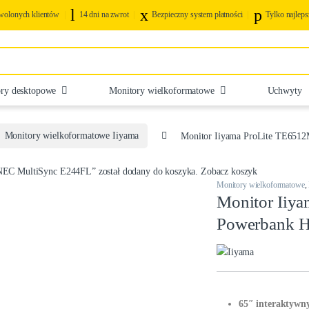
olonych klientów
14 dni na zwrot
Bezpieczny system płatności
Tylko najleps
ry desktopowe
Monitory wielkoformatowe
Uchwyty
Monitory wielkoformatowe Iiyama
Monitor Iiyama ProLite TE65
NEC MultiSync E244FL” został dodany do koszyka.
Zobacz koszyk
Monitory wielkoformatowe
,
Monitor Iiy
Powerbank H
65″ interaktywn