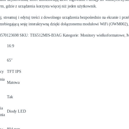
, gdzie z urządzenia korzysta więcej niż jeden użytkownik.
j, streamuj i edytuj treści z dowolnego urządzenia bezpośrednio na ekranie i prze
rzebiegającą sesję interaktywną dzięki dołączonemu modułowi WiFi (OWM002), i
8570123698
SKU:
TE6512MIS-B3AG
Kategorie:
Monitory wielkoformatowe
,
M
16:9
65″
cy
TFT IPS
nia
Matowa
Tak
ia
Diody LED
nia