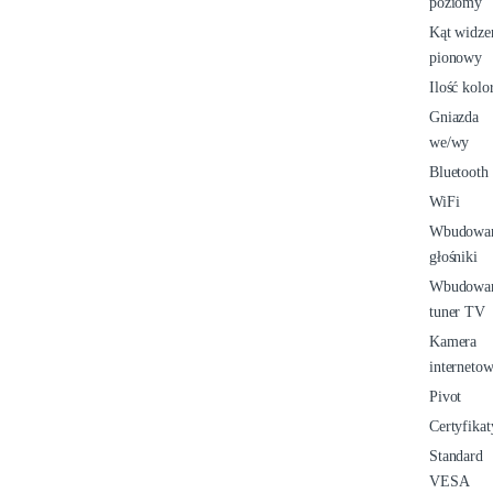
poziomy
Kąt widze
pionowy
Ilość kol
Gniazda
we/wy
Bluetooth
WiFi
Wbudowa
głośniki
Wbudowa
tuner TV
Kamera
interneto
Pivot
Certyfikat
Standard
VESA