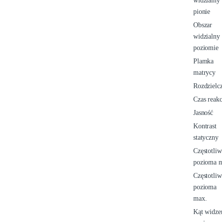
widzialny
pionie
Obszar
widzialny
poziomie
Plamka
matrycy
Rozdzielc
Czas reakc
Jasność
Kontrast
statyczny
Częstotliw
pozioma m
Częstotliw
pozioma
max.
Kąt widze