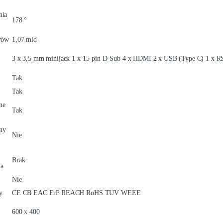
nia
178 °
orów
1,07 mld
3 x 3,5 mm minijack 1 x 15-pin D-Sub 4 x HDMI 2 x USB (Type C) 1 x 
Tak
Tak
ne
Tak
ny
Nie
Brak
wa
Nie
y
CE CB EAC ErP REACH RoHS TUV WEEE
600 x 400