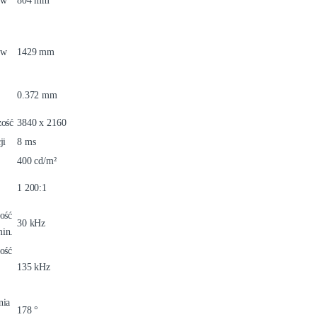
 w
804 mm
 w
1429 mm
0.372 mm
zość
3840 x 2160
ji
8 ms
400 cd/m²
1 200:1
ość
30 kHz
in.
ość
135 kHz
nia
178 °