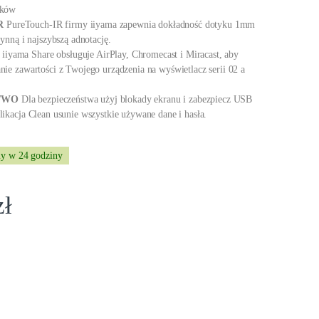
ików
R
PureTouch-IR firmy iiyama zapewnia dokładność dotyku 1mm
łynną i najszybszą adnotację.
iiyama Share obsługuje AirPlay, Chromecast i Miracast, aby
nie zawartości z Twojego urządzenia na wyświetlacz serii 02 a
STWO
Dla bezpieczeństwa użyj blokady ekranu i zabezpiecz USB
likacja Clean usunie wszystkie używane dane i hasła.
y w 24 godziny
zł
ite TE6512MIS-B3AG + Powerbank Hiker U36 GRATIS quantity