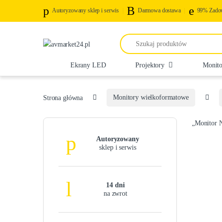
Autoryzowany sklep i serwis
Darmowa dostawa
99% Zadow
Search for:
Ekrany LED
Projektory
Monito
Strona główna
Monitory wielkoformatowe
„Monitor 
Autoryzowany
sklep i serwis
14 dni
na zwrot