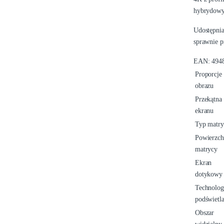
hybrydowym
Udostępnia
sprawnie p
EAN:
494
Proporcje
obrazu
Przekątna
ekranu
Typ matry
Powierzch
matrycy
Ekran
dotykowy
Technolog
podświetla
Obszar